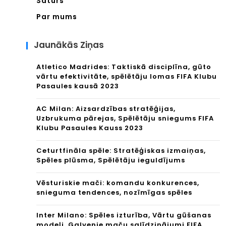
Saturs
Par mums
Jaunākās Ziņas
Atletico Madrides: Taktiskā disciplīna, gūto
vārtu efektivitāte, spēlētāju lomas FIFA Klubu
Pasaules kausā 2023
AC Milan: Aizsardzības stratēģijas,
Uzbrukuma pārejas, Spēlētāju sniegums FIFA
Klubu Pasaules Kauss 2023
Ceturtfināla spēle: Stratēģiskas izmaiņas,
Spēles plūsma, Spēlētāju ieguldījums
Vēsturiskie mači: komandu konkurences,
snieguma tendences, nozīmīgas spēles
Inter Milano: Spēles izturība, Vārtu gūšanas
modeļi, Galvenie maču salīdzinājumi FIFA