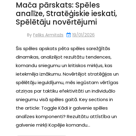
Mača pārskats: Spēles
analīze, Stratēģiskie ieskati,
Spēlētāju novērtējumi
By
Feliks Armitažs
19/01/2026
Šis spēles apskats pēta spēles sarežģītās
dinamikas, analizējot rezultātu tendences,
komandu sniegumu un kritiskos mirkļus, kas
ietekmēja iznākumu. Novērtējot stratēģijas un
spēlētāju ieguldījumu, mēs iegūstam vērtīgas
atziņas par taktiku efektivitāti un individuālo
sniegumu visā spēles gaitā. Key sections in
the article: Toggle Kādi ir galvenie spēles
analīzes komponenti? Rezultātu attīstība un
galvenie mirkļi Kopējie komandu…