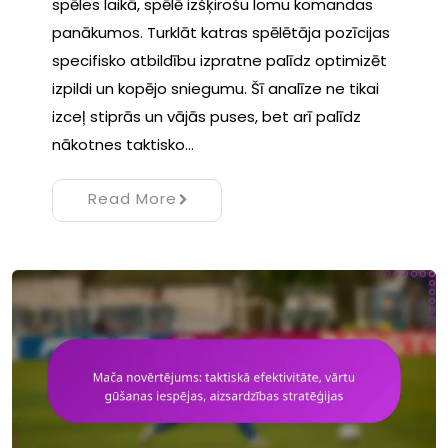
spēles laikā, spēlē izšķirošu lomu komandas
panākumos. Turklāt katras spēlētāja pozīcijas
specifisko atbildību izpratne palīdz optimizēt
izpildi un kopējo sniegumu. Šī analīze ne tikai
izceļ stiprās un vājās puses, bet arī palīdz
nākotnes taktisko…
Read More