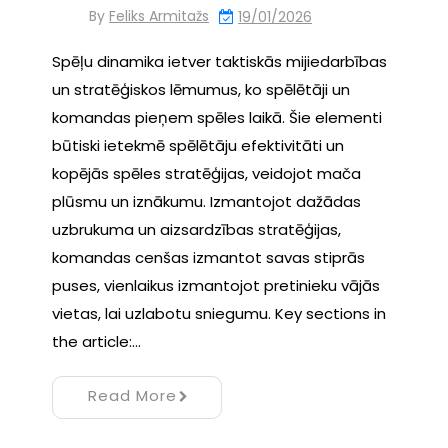
By
Feliks Armitažs
19/01/2026
Spēļu dinamika ietver taktiskās mijiedarbības
un stratēģiskos lēmumus, ko spēlētāji un
komandas pieņem spēles laikā. Šie elementi
būtiski ietekmē spēlētāju efektivitāti un
kopējās spēles stratēģijas, veidojot mača
plūsmu un iznākumu. Izmantojot dažādas
uzbrukuma un aizsardzības stratēģijas,
komandas cenšas izmantot savas stiprās
puses, vienlaikus izmantojot pretinieku vājās
vietas, lai uzlabotu sniegumu. Key sections in
the article:…
Read More