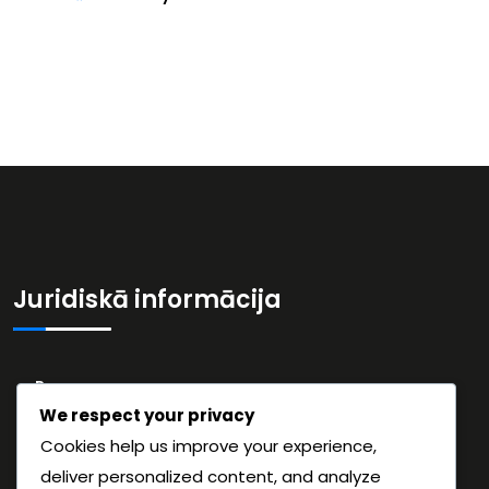
Juridiskā informācija
Par mums
We respect your privacy
Datu aizsardzības politika
Cookies help us improve your experience,
Noteikumi un nosacījumi
deliver personalized content, and analyze