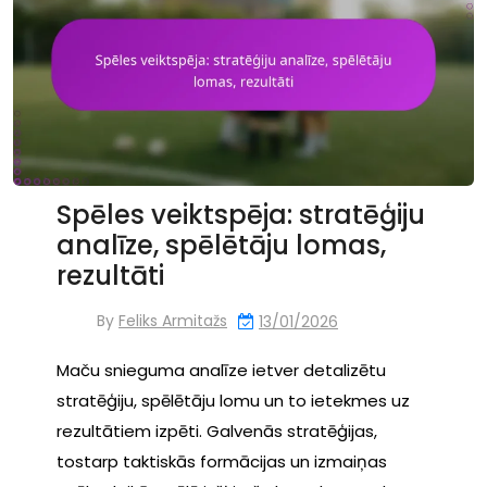
Spēles veiktspēja: stratēģiju
analīze, spēlētāju lomas,
rezultāti
By
Feliks Armitažs
13/01/2026
Maču snieguma analīze ietver detalizētu
stratēģiju, spēlētāju lomu un to ietekmes uz
rezultātiem izpēti. Galvenās stratēģijas,
tostarp taktiskās formācijas un izmaiņas