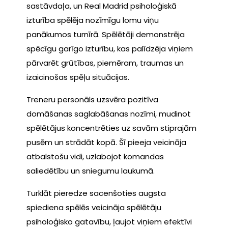
sastāvdaļa, un Real Madrid psiholoģiskā
izturība spēlēja nozīmīgu lomu viņu
panākumos turnīrā. Spēlētāji demonstrēja
spēcīgu garīgo izturību, kas palīdzēja viņiem
pārvarēt grūtības, piemēram, traumas un
izaicinošas spēļu situācijas.
Treneru personāls uzsvēra pozitīva
domāšanas saglabāšanas nozīmi, mudinot
spēlētājus koncentrēties uz savām stiprajām
pusēm un strādāt kopā. Šī pieeja veicināja
atbalstošu vidi, uzlabojot komandas
saliedētību un sniegumu laukumā.
Turklāt pieredze sacenšoties augsta
spiediena spēlēs veicināja spēlētāju
psiholoģisko gatavību, ļaujot viņiem efektīvi