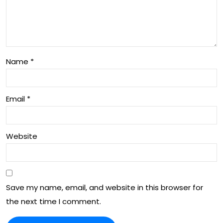
mo
ktiv
deļi
itāt
,
e,
Gal
Name
*
spē
ven
lēt
ie
Email
*
āju
ma
iete
ču
Website
km
salī
e
dzi
FIF
nāj
Save my name, email, and website in this browser for
A
umi
the next time I comment.
Klu
FIF