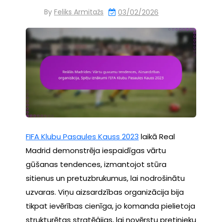
By
Feliks Armitažs
03/02/2026
FIFA Klubu Pasaules Kauss 2023
laikā Real
Madrid demonstrēja iespaidīgas vārtu
gūšanas tendences, izmantojot stūra
sitienus un pretuzbrukumus, lai nodrošinātu
uzvaras. Viņu aizsardzības organizācija bija
tikpat ievērības cienīga, jo komanda pielietoja
strukturētas stratēģijas, lai novērstu pretinieku