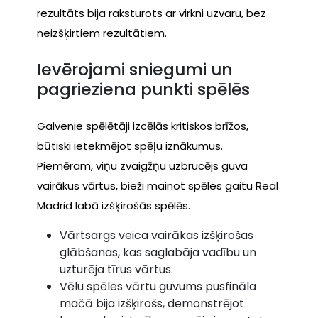
rezultāts bija raksturots ar virkni uzvaru, bez
neizšķirtiem rezultātiem.
Ievērojami sniegumi un
pagrieziena punkti spēlēs
Galvenie spēlētāji izcēlās kritiskos brīžos,
būtiski ietekmējot spēļu iznākumus.
Piemēram, viņu zvaigžņu uzbrucējs guva
vairākus vārtus, bieži mainot spēles gaitu Real
Madrid labā izšķirošās spēlēs.
Vārtsargs veica vairākas izšķirošas
glābšanas, kas saglabāja vadību un
uzturēja tīrus vārtus.
Vēlu spēles vārtu guvums pusfināla
mačā bija izšķirošs, demonstrējot