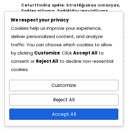
Ceturtfināla spēle: Stratēģiskas izmaiņas,
Spēles plūsma, Spēlētāju ieguldījums
We respect your privacy
Vēsturiskie mači: komandu konkurences,
Cookies help us improve your experience,
snieguma tendences, nozīmīgas spēles
deliver personalized content, and analyze
Inter Milano: Spēles izturība, Vārtu gūšanas
traffic. You can choose which cookies to allow
modeļi, Galvenie maču salīdzinājumi FIFA
by clicking
Customize
. Click
Accept All
to
Klubu Pasaules kausā 2023
consent or
Reject All
to decline non-essential
cookies.
Kategorijas
Komandas snieguma analīze
Customize
Mača stratēģijas analīze
Reject All
Vēsturiskais konteksts
Accept All
Meklēt