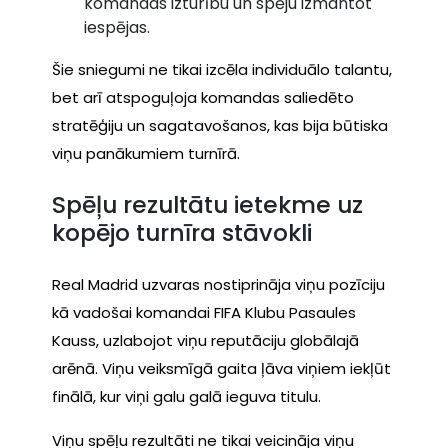
komandas izturību un spēju izmantot
iespējas.
Šie sniegumi ne tikai izcēla individuālo talantu,
bet arī atspoguļoja komandas saliedēto
stratēģiju un sagatavošanos, kas bija būtiska
viņu panākumiem turnīrā.
Spēļu rezultātu ietekme uz
kopējo turnīra stāvokli
Real Madrid uzvaras nostiprināja viņu pozīciju
kā vadošai komandai FIFA Klubu Pasaules
Kauss, uzlabojot viņu reputāciju globālajā
arēnā. Viņu veiksmīgā gaita ļāva viņiem iekļūt
finālā, kur viņi galu galā ieguva titulu.
Viņu spēļu rezultāti ne tikai veicināja viņu