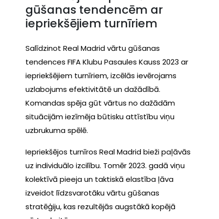
gūšanas tendencēm ar
iepriekšējiem turnīriem
Salīdzinot Real Madrid vārtu gūšanas
tendences FIFA Klubu Pasaules Kauss 2023 ar
iepriekšējiem turnīriem, izcēlās ievērojams
uzlabojums efektivitātē un dažādībā.
Komandas spēja gūt vārtus no dažādām
situācijām iezīmēja būtisku attīstību viņu
uzbrukuma spēlē.
Iepriekšējos turnīros Real Madrid bieži paļāvās
uz individuālo izcilību. Tomēr 2023. gadā viņu
kolektīvā pieeja un taktiskā elastība ļāva
izveidot līdzsvarotāku vārtu gūšanas
stratēģiju, kas rezultējās augstākā kopējā