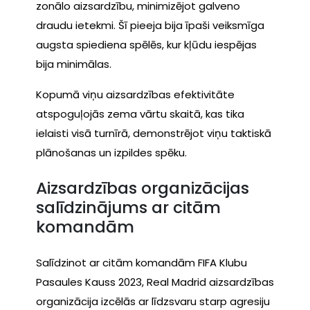
zonālo aizsardzību, minimizējot galveno
draudu ietekmi. Šī pieeja bija īpaši veiksmīga
augsta spiediena spēlēs, kur kļūdu iespējas
bija minimālas.
Kopumā viņu aizsardzības efektivitāte
atspoguļojās zema vārtu skaitā, kas tika
ielaisti visā turnīrā, demonstrējot viņu taktiskā
plānošanas un izpildes spēku.
Aizsardzības organizācijas
salīdzinājums ar citām
komandām
Salīdzinot ar citām komandām FIFA Klubu
Pasaules Kauss 2023, Real Madrid aizsardzības
organizācija izcēlās ar līdzsvaru starp agresiju