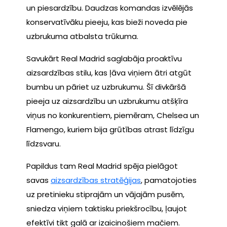
un piesardzību. Daudzas komandas izvēlējās
konservatīvāku pieeju, kas bieži noveda pie
uzbrukuma atbalsta trūkuma.
Savukārt Real Madrid saglabāja proaktīvu
aizsardzības stilu, kas ļāva viņiem ātri atgūt
bumbu un pāriet uz uzbrukumu. Šī divkāršā
pieeja uz aizsardzību un uzbrukumu atšķīra
viņus no konkurentiem, piemēram, Chelsea un
Flamengo, kuriem bija grūtības atrast līdzīgu
līdzsvaru.
Papildus tam Real Madrid spēja pielāgot
savas
aizsardzības stratēģijas
, pamatojoties
uz pretinieku stiprajām un vājajām pusēm,
sniedza viņiem taktisku priekšrocību, ļaujot
efektīvi tikt galā ar izaicinošiem mačiem.