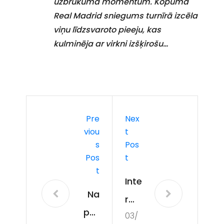
uzbrukuma momentum. Kopumā
Real Madrid sniegums turnīrā izcēla
viņu līdzsvaroto pieeju, kas
kulminēja ar virkni izšķirošu…
Pre
Nex
Viou
T
S
Pos
Pos
T
T
Inte
Na
r
poli
03/
Mil