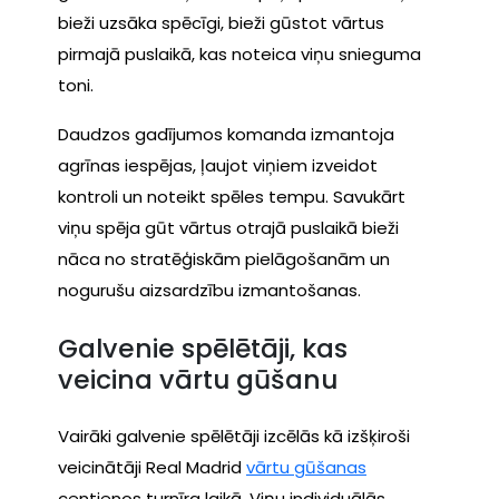
bieži uzsāka spēcīgi, bieži gūstot vārtus
pirmajā puslaikā, kas noteica viņu snieguma
toni.
Daudzos gadījumos komanda izmantoja
agrīnas iespējas, ļaujot viņiem izveidot
kontroli un noteikt spēles tempu. Savukārt
viņu spēja gūt vārtus otrajā puslaikā bieži
nāca no stratēģiskām pielāgošanām un
nogurušu aizsardzību izmantošanas.
Galvenie spēlētāji, kas
veicina vārtu gūšanu
Vairāki galvenie spēlētāji izcēlās kā izšķiroši
veicinātāji Real Madrid
vārtu gūšanas
centienos turnīra laikā. Viņu individuālās