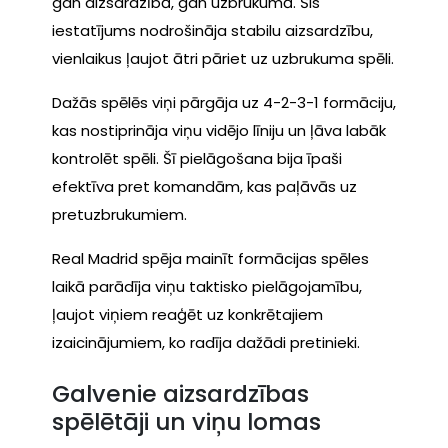
gan aizsardzībā, gan uzbrukumā. Šis
iestatījums nodrošināja stabilu aizsardzību,
vienlaikus ļaujot ātri pāriet uz uzbrukuma spēli.
Dažās spēlēs viņi pārgāja uz 4-2-3-1 formāciju,
kas nostiprināja viņu vidējo līniju un ļāva labāk
kontrolēt spēli. Šī pielāgošana bija īpaši
efektīva pret komandām, kas paļāvās uz
pretuzbrukumiem.
Real Madrid spēja mainīt formācijas spēles
laikā parādīja viņu taktisko pielāgojamību,
ļaujot viņiem reaģēt uz konkrētajiem
izaicinājumiem, ko radīja dažādi pretinieki.
Galvenie aizsardzības
spēlētāji un viņu lomas