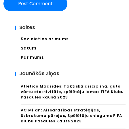
bu
A
Pas
Klu
aul
Saites
bu
es
Pas
Sazinieties ar mums
kau
Saturs
aul
sā
Par mums
es
202
kau
Jaunākās Ziņas
3
sā
Atletico Madrides: Taktiskā disciplīna, gūto
202
vārtu efektivitāte, spēlētāju lomas FIFA Klubu
Pasaules kausā 2023
3
AC Milan: Aizsardzības stratēģijas,
Uzbrukuma pārejas, Spēlētāju sniegums FIFA
Klubu Pasaules Kauss 2023