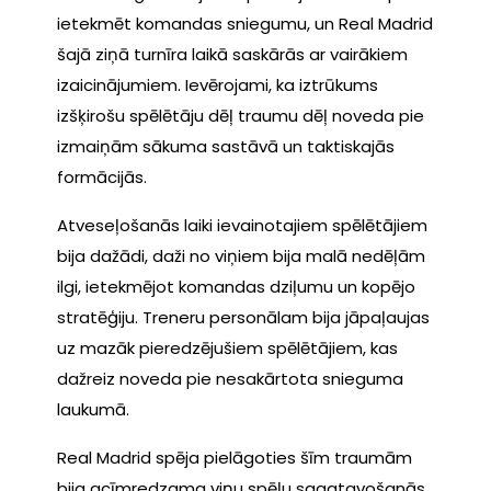
ietekmēt komandas sniegumu, un Real Madrid
šajā ziņā turnīra laikā saskārās ar vairākiem
izaicinājumiem. Ievērojami, ka iztrūkums
izšķirošu spēlētāju dēļ traumu dēļ noveda pie
izmaiņām sākuma sastāvā un taktiskajās
formācijās.
Atveseļošanās laiki ievainotajiem spēlētājiem
bija dažādi, daži no viņiem bija malā nedēļām
ilgi, ietekmējot komandas dziļumu un kopējo
stratēģiju. Treneru personālam bija jāpaļaujas
uz mazāk pieredzējušiem spēlētājiem, kas
dažreiz noveda pie nesakārtota snieguma
laukumā.
Real Madrid spēja pielāgoties šīm traumām
bija acīmredzama viņu spēļu sagatavošanās