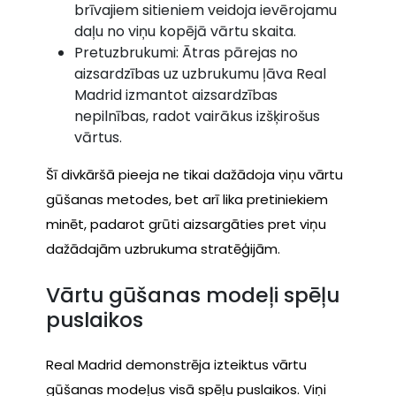
brīvajiem sitieniem veidoja ievērojamu
daļu no viņu kopējā vārtu skaita.
Pretuzbrukumi: Ātras pārejas no
aizsardzības uz uzbrukumu ļāva Real
Madrid izmantot aizsardzības
nepilnības, radot vairākus izšķirošus
vārtus.
Šī divkāršā pieeja ne tikai dažādoja viņu vārtu
gūšanas metodes, bet arī lika pretiniekiem
minēt, padarot grūti aizsargāties pret viņu
dažādajām uzbrukuma stratēģijām.
Vārtu gūšanas modeļi spēļu
puslaikos
Real Madrid demonstrēja izteiktus vārtu
gūšanas modeļus visā spēļu puslaikos. Viņi