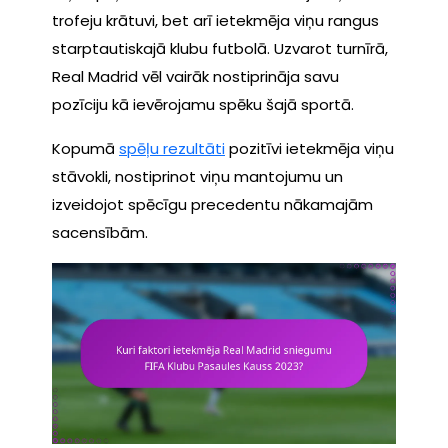
trofeju krātuvi, bet arī ietekmēja viņu rangus
starptautiskajā klubu futbolā. Uzvarot turnīrā,
Real Madrid vēl vairāk nostiprināja savu
pozīciju kā ievērojamu spēku šajā sportā.
Kopumā
spēļu rezultāti
pozitīvi ietekmēja viņu
stāvokli, nostiprinot viņu mantojumu un
izveidojot spēcīgu precedentu nākamajām
sacensībām.