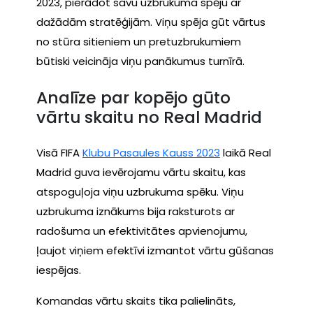
2023, pierādot savu uzbrukuma spēju ar
dažādām stratēģijām. Viņu spēja gūt vārtus
no stūra sitieniem un pretuzbrukumiem
būtiski veicināja viņu panākumus turnīrā.
Analīze par kopējo gūto
vārtu skaitu no Real Madrid
Visā FIFA
Klubu Pasaules Kauss 2023
laikā Real
Madrid guva ievērojamu vārtu skaitu, kas
atspoguļoja viņu uzbrukuma spēku. Viņu
uzbrukuma iznākums bija raksturots ar
radošuma un efektivitātes apvienojumu,
ļaujot viņiem efektīvi izmantot vārtu gūšanas
iespējas.
Komandas vārtu skaits tika palielināts,