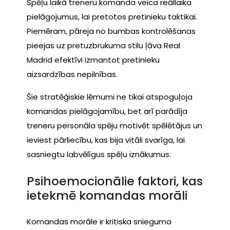
Spēļu laikā treneru komanda veica reāllaika
pielāgojumus, lai pretotos pretinieku taktikai.
Piemēram, pāreja no bumbas kontrolēšanas
pieejas uz pretuzbrukuma stilu ļāva Real
Madrid efektīvi izmantot pretinieku
aizsardzības nepilnības.
Šie stratēģiskie lēmumi ne tikai atspoguļoja
komandas pielāgojamību, bet arī parādīja
treneru personāla spēju motivēt spēlētājus un
ieviest pārliecību, kas bija vitāli svarīga, lai
sasniegtu labvēlīgus spēļu iznākumus.
Psihoemocionālie faktori, kas
ietekmē komandas morāli
Komandas morāle ir kritiska snieguma