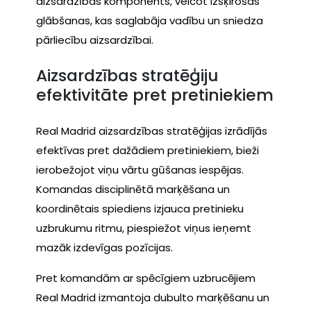
aizsardzības komponents, veicot izšķirošas
glābšanas, kas saglabāja vadību un sniedza
pārliecību aizsardzībai.
Aizsardzības stratēģiju
efektivitāte pret pretiniekiem
Real Madrid aizsardzības stratēģijas izrādījās
efektīvas pret dažādiem pretiniekiem, bieži
ierobežojot viņu vārtu gūšanas iespējas.
Komandas disciplinētā marķēšana un
koordinētais spiediens izjauca pretinieku
uzbrukumu ritmu, piespiežot viņus ieņemt
mazāk izdevīgas pozīcijas.
Pret komandām ar spēcīgiem uzbrucējiem
Real Madrid izmantoja dubulto marķēšanu un