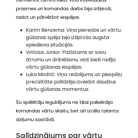
prasmes un komandas darbs bija izšķiroši,
radot un pārvēršot iespējas.
Karim Benzema: Viņa pieredze un vārtu
gūšanas spēja bija izšķiroša augsta
spiediena situācijās.
Vinícius Júnior: Pazīstams ar savu
ātrumu un driblēšanu, viņš bieži radīja
vārtu gūšanas iespējas.
Luka Modrić: Viņa redzējums un piespēļu
precizitāte palīdzēja izveidot daudzus
vārtu gūšanas momentus.
Šo spēlētāju ieguldījums ne tikai palielināja
komandas vārtu skaitu, bet arī izcēla talanta
dziļumu sastāvā.
Salīdzinājums par vārtu