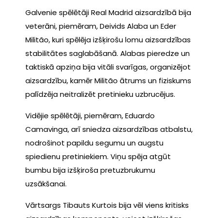
Galvenie spēlētāji Real Madrid aizsardzībā bija
veterāni, piemēram, Deivids Alaba un Eder
Militão, kuri spēlēja izšķirošu lomu aizsardzības
stabilitātes saglabāšanā. Alabas pieredze un
taktiskā apziņa bija vitāli svarīgas, organizējot
aizsardzību, kamēr Militão ātrums un fiziskums
palīdzēja neitralizēt pretinieku uzbrucējus.
Vidējie spēlētāji, piemēram, Eduardo
Camavinga, arī sniedza aizsardzības atbalstu,
nodrošinot papildu segumu un augstu
spiedienu pretiniekiem. Viņu spēja atgūt
bumbu bija izšķiroša pretuzbrukumu
uzsākšanai.
Vārtsargs Tibauts Kurtois bija vēl viens kritisks